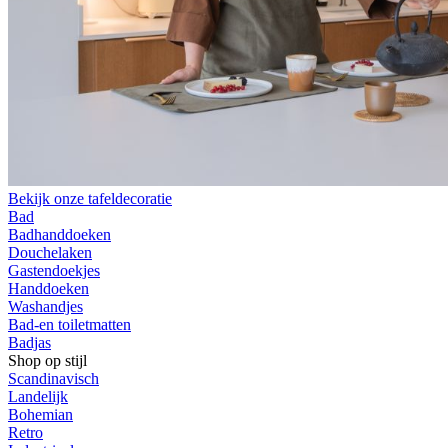
Bekijk onze tafeldecoratie
Bad
Badhanddoeken
Douchelaken
Gastendoekjes
Handdoeken
Washandjes
Bad-en toiletmatten
Badjas
Shop op stijl
Scandinavisch
Landelijk
Bohemian
Retro