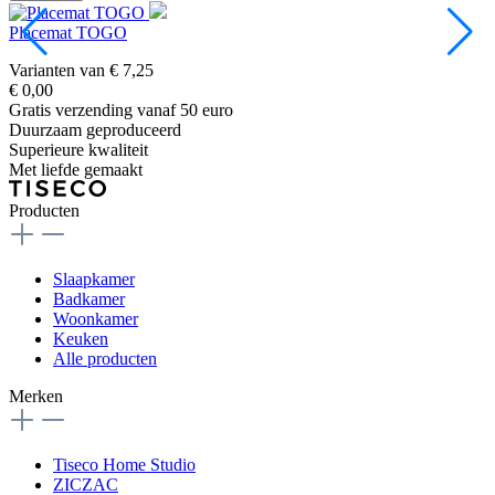
Placemat TOGO
Varianten van
€ 7,25
V
€ 0,00
€
Gratis verzending vanaf 50 euro
Duurzaam geproduceerd
Superieure kwaliteit
Met liefde gemaakt
Producten
Slaapkamer
Badkamer
Woonkamer
Keuken
Alle producten
Merken
Tiseco Home Studio
ZICZAC