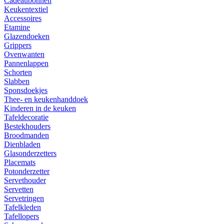
Cadeaubonnen
Keukentextiel
Accessoires
Etamine
Glazendoeken
Grippers
Ovenwanten
Pannenlappen
Schorten
Slabben
Sponsdoekjes
Thee- en keukenhanddoek
Kinderen in de keuken
Tafeldecoratie
Bestekhouders
Broodmanden
Dienbladen
Glasonderzetters
Placemats
Potonderzetter
Servethouder
Servetten
Servetringen
Tafelkleden
Tafellopers