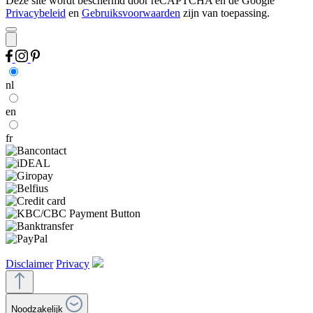
Deze site wordt beschermd door reCAPTCHA en de Google
Privacybeleid
en
Gebruiksvoorwaarden
zijn van toepassing.
nl
en
fr
Disclaimer
Privacy
Noodzakelijk