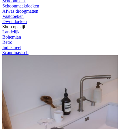
Schoonmaak
Schoonmaakdoeken
Afwas droogmatten
Vaatdoeken
Dweildoeken
Shop op stijl
Landelijk
Bohemian
Retro
Industrieel
Scandinavisch