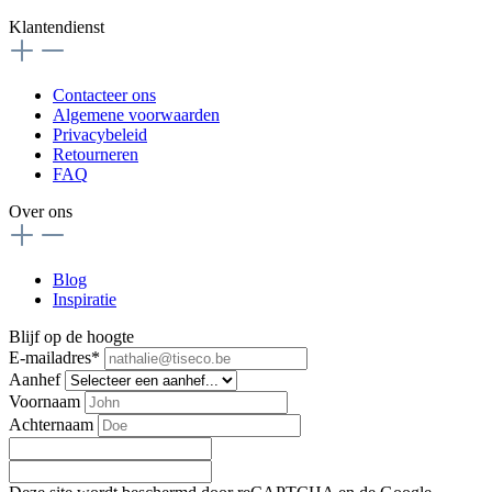
Klantendienst
Contacteer ons
Algemene voorwaarden
Privacybeleid
Retourneren
FAQ
Over ons
Blog
Inspiratie
Blijf op de hoogte
E-mailadres*
Aanhef
Voornaam
Achternaam