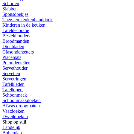
Schorten
Slabben
Sponsdoekjes
Thee- en keukenhanddoek
Kinderen in de keuken
Tafeldecoratie
Bestekhouders
Broodmanden
Dienbladen
Glasonderzetters
Placemats
Potonderzetter
Servethouder
Servetten
Servetringen
Tafelkleden
Tafellopers
Schoonmaak
Schoonmaakdoeken
Afwas droogmatten
Vaatdoeken
Dweildoeken
Shop op stijl
Landelijk
Bohemian