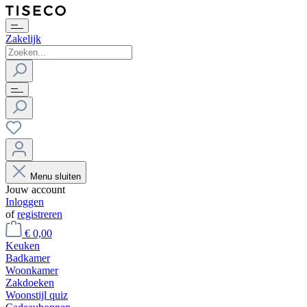
Zakelijk
Menu sluiten
Jouw account
Inloggen
of
registreren
€ 0,00
Keuken
Badkamer
Woonkamer
Zakdoeken
Woonstijl quiz