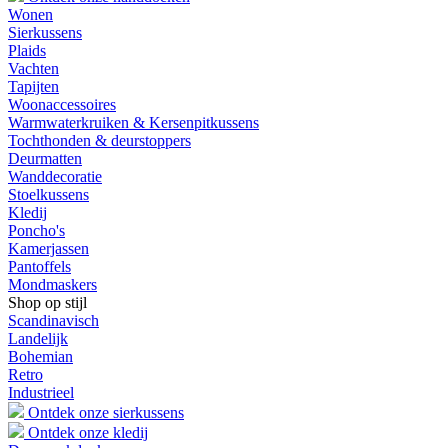
Wonen
Sierkussens
Plaids
Vachten
Tapijten
Woonaccessoires
Warmwaterkruiken & Kersenpitkussens
Tochthonden & deurstoppers
Deurmatten
Wanddecoratie
Stoelkussens
Kledij
Poncho's
Kamerjassen
Pantoffels
Mondmaskers
Shop op stijl
Scandinavisch
Landelijk
Bohemian
Retro
Industrieel
Ontdek onze sierkussens
Ontdek onze kledij