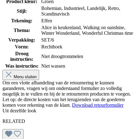
Product kleur:
Groen
Bohemian
, Industrieel
, Landelijk
, Retro
,
Stijl:
Scandinavisch
Tekening:
Effen
Alice in keukenland
, Walking on sunshine
,
Thema:
Winter Wonderland
, Wonderful Christmas time
Verpakking:
SET/6
Vorm:
Rechthoek
Droog
Niet droogtrommelen
instructies:
Was instructies:
Niet wassen
Menu sluiten
Om een vlotte afhandeling van de retournering te kunnen
garanderen, vragen wij om onderstaand formulier zo volledig
mogelijk in te vullen en bij de te retourneren producten te voegen.
Let op: de directe kosten van het terugzenden van de goederen
komen voor rekening van de klant.
Download retourformulier
Uit dezelfde look
RELATED