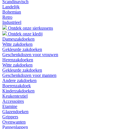
Scandinavisch
Landelijk
Bohemian
Retro
Industrieel
Ontdek onze sierkussens
Ontdek onze kledij
Dameszakdoeken
Witte zakdoeken
Gekleurde zakdoeken
Geschenkdozen voor vrouwen
Herenzakdoeken
Witte zakdoeken
Gekleurde zakdoeken
Geschenkdozen voor mannen
Andere zakdoeken
Boerenzakdoek
Kinderzakdoeken
Keukentextiel
Accessoires
Etamine
Glazendoeken
Grippers
Ovenwanten
Pannenlappen