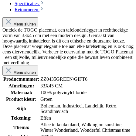
Specificaties
Retourneren
Menu sluiten
Ontdek de TOGO placemat, een tafelonderlegger in rechthoekige
vorm van 33x45 cm met een modern design. Gemaakt van
hoogwaardig imitatieleer, is dit een ethische en duurzame keuze.
Deze placemat voegt elegantie toe aan elke tafelsetting en is ook nog
eens diervriendelijk. Verbeter je eetervaring met de TOGO Placemat
- een stijlvolle, milieuvriendelijke optie die bewust leven combineert
met verfijning.
Menu sluiten
Productnummer:
ZZ0435GREEN/GIFT6
Afmetingen:
33X45 CM
Materiaal:
100% polyvinylchloride
Product kleur:
Groen
Bohemian
, Industrieel
, Landelijk
, Retro
,
Stijl:
Scandinavisch
Tekening:
Effen
Alice in keukenland
, Walking on sunshine
,
Thema:
Winter Wonderland
, Wonderful Christmas time