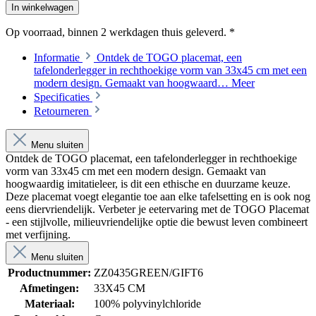
In winkelwagen
Op voorraad, binnen 2 werkdagen thuis geleverd. *
Informatie
Ontdek de TOGO placemat, een
tafelonderlegger in rechthoekige vorm van 33x45 cm met een
modern design. Gemaakt van hoogwaard…
Meer
Specificaties
Retourneren
Menu sluiten
Ontdek de TOGO placemat, een tafelonderlegger in rechthoekige
vorm van 33x45 cm met een modern design. Gemaakt van
hoogwaardig imitatieleer, is dit een ethische en duurzame keuze.
Deze placemat voegt elegantie toe aan elke tafelsetting en is ook nog
eens diervriendelijk. Verbeter je eetervaring met de TOGO Placemat
- een stijlvolle, milieuvriendelijke optie die bewust leven combineert
met verfijning.
Menu sluiten
Productnummer:
ZZ0435GREEN/GIFT6
Afmetingen:
33X45 CM
Materiaal:
100% polyvinylchloride