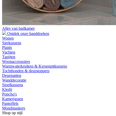
Alles van badkamer
Ontdek onze handdoeken
Wonen
Sierkussens
Plaids
Vachten
Tapijten
Woonaccessoires
Warmwaterkruiken & Kersenpitkussens
Tochthonden & deurstoppers
Deurmatten
Wanddecoratie
Stoelkussens
Kledij
Poncho's
Kamerjassen
Pantoffels
Mondmaskers
Shop op stijl