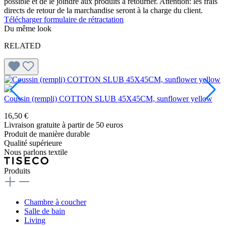
possible et de le joindre aux produits à retourner. Attention: les frais
directs de retour de la marchandise seront à la charge du client.
Télécharger formulaire de rétractation
Du même look
RELATED
P
Coussin (rempli) COTTON SLUB 45X45CM, sunflower yellow
3
16,50 €
Livraison gratuite à partir de 50 euros
Produit de manière durable
Qualité supérieure
Nous parlons textile
Produits
Chambre à coucher
Salle de bain
Living