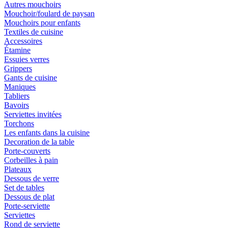
Autres mouchoirs
Mouchoir/foulard de paysan
Mouchoirs pour enfants
Textiles de cuisine
Accessoires
Étamine
Essuies verres
Grippers
Gants de cuisine
Maniques
Tabliers
Bavoirs
Serviettes invitées
Torchons
Les enfants dans la cuisine
Decoration de la table
Porte-couverts
Corbeilles à pain
Plateaux
Dessous de verre
Set de tables
Dessous de plat
Porte-serviette
Serviettes
Rond de serviette