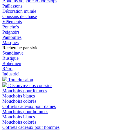
Boudins de porte & doorstops
Paillassons
Décoration murale
Coussins de chaise
Vêtements
Poncho's
Peignoirs
Pantoufles
Masques
Recherche par style
Scandinave
Rustique
Bohémien
Rétro
Industriel
Tout du salon
Découvrez nos coussins
Mouchoirs pour femmes
Mouchoirs blancs
Mouchoirs colorés
Coffrets cadeaux pour dames
Mouchoirs pour hommes
Mouchoirs blancs
Mouchoirs colorés
Coffrets cadeaux pour hommes