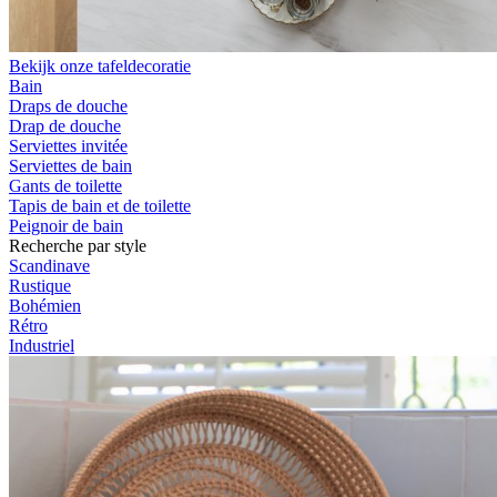
Bekijk onze tafeldecoratie
Bain
Draps de douche
Drap de douche
Serviettes invitée
Serviettes de bain
Gants de toilette
Tapis de bain et de toilette
Peignoir de bain
Recherche par style
Scandinave
Rustique
Bohémien
Rétro
Industriel