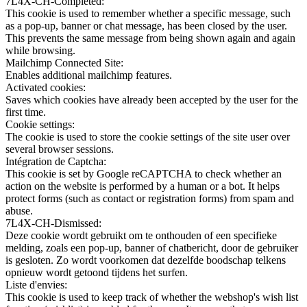
7L4X-CH-Completed:
This cookie is used to remember whether a specific message, such
as a pop-up, banner or chat message, has been closed by the user.
This prevents the same message from being shown again and again
while browsing.
Mailchimp Connected Site:
Enables additional mailchimp features.
Activated cookies:
Saves which cookies have already been accepted by the user for the
first time.
Cookie settings:
The cookie is used to store the cookie settings of the site user over
several browser sessions.
Intégration de Captcha:
This cookie is set by Google reCAPTCHA to check whether an
action on the website is performed by a human or a bot. It helps
protect forms (such as contact or registration forms) from spam and
abuse.
7L4X-CH-Dismissed:
Deze cookie wordt gebruikt om te onthouden of een specifieke
melding, zoals een pop-up, banner of chatbericht, door de gebruiker
is gesloten. Zo wordt voorkomen dat dezelfde boodschap telkens
opnieuw wordt getoond tijdens het surfen.
Liste d'envies:
This cookie is used to keep track of whether the webshop's wish list