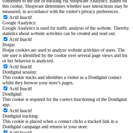
consented to the use of tracking via Shopware Analytics. Based on
this cookie, Shopware determines whether user interactions may be
measured, in accordance with the visitor's privacy preferences.
Actif
Inactif
Google Analytics:
Google Analytics is used for traffic analysis of the website. Thereby
statistics about website activities can be created and read out.
Actif
Inactif
Hotjar:
Hotjar cookies are used to analyze website activities of users. The
site user is identified by the cookie over several page views and his
or her behavior is analyzed.
Actif
Inactif
Dotdigital session:
This cookie tracks and identifies a visitor as a Dotdigital contact
whilst they browse your store’s pages.
Actif
Inactif
Dotdigital:
This cookie is required for the correct functioning of the Dotdigital
app.
Actif
Inactif
Dotdigital tracking:
This cookie is placed when a contact clicks a tracked link in a
Dotdigital campaign and returns to your store.
Actif
Inactif