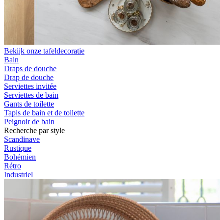
Bekijk onze tafeldecoratie
Bain
Draps de douche
Drap de douche
Serviettes invitée
Serviettes de bain
Gants de toilette
Tapis de bain et de toilette
Peignoir de bain
Recherche par style
Scandinave
Rustique
Bohémien
Rétro
Industriel