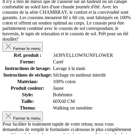
Il n'y a rien de mieux que de s'asseoir sur un fauteuil ou un canapé
confortable au soleil lors d'une chaude journée d'été. Avec les
coussins de la série CHAMBRAY, le confort et la convivialité sont
garantis. Les coussins mesurent 60 x 60 cm, sont fabriqués en 100%
coton et offrent un soutien optimal au corps. Le coussin peut être
parfaitement combiné avec le coussin de sol correspondant, le
traversin, le tapis de relaxation et le coussin de sol. Prêt pour un été
douillet?
Fermer le menu
Réf. produit :
3439YELLOWSUNFLOWER
Forme:
Carré
Instructions de lavage:
Lavage à la main
Instructions de séchage:
Séchage en tambour interdit
Matériau:
100% coton
Produit couleur:
Jaune
Style:
Bohémien
Taille:
60X60 CM
Thema:
Walking on sunshine
Fermer le menu
Pour faciliter le traitement rapide de votre retour, nous vous
demandons de remplir le formulaire ci-dessous le plus complètement